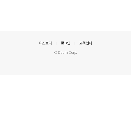
의안내
티스토리
로그인
고객센터
© Daum Corp.