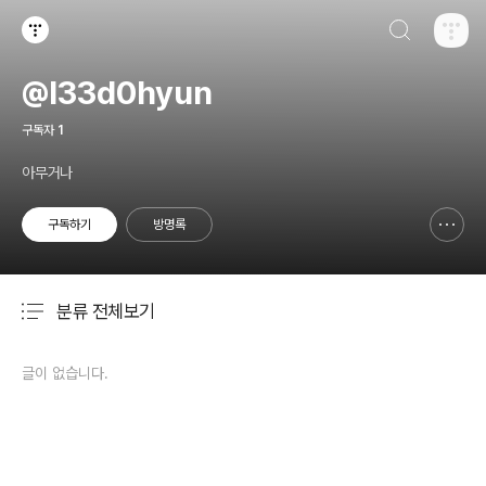
검색하기
티스토리
@l33d0hyun
구독자
1
아무거나
구독하기
방명록
신고하기 레이어
열기
분류 전체보기
주요 글 목록
글이 없습니다.